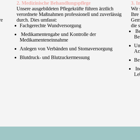
2. Medizinische Behandlungspflege
3. 
Unsere ausgebildeten Pflegekräfte führen ärztlich
Wir 
verordnete Maßnahmen professionell und zuverlässig
Ihre
re
durch. Dies umfasst:
Geme
Fachgerechte Wundversorgung
die 
Be
Medikamentengabe und Kontrolle der
Be
Medikamenteneinnahme
Un
Anlegen von Verbänden und Stomaversorgung
Ar
Blutdruck- und Blutzuckermessung
Be
In
Le